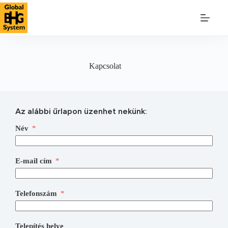
Ugrás
a
tartalomra
Kapcsolat
Az alábbi űrlapon üzenhet nekünk:
Név
E-mail cím
Telefonszám
Telepítés helye