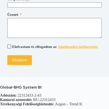
Üzenet
Elolvastam és elfogadom az
Adatkezelési tájékoztatót
Elküldöm
A
l
t
e
Global-BHG System Bt
r
n
Adószám:
22312433-2-43
a
Kamarai azonosító:
BU-22312433
t
Tevékenységi Felelősségbiztosító:
Aegon – Trend II.
i